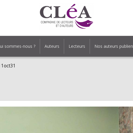
ui sommes-nous ?
Auteurs
Lecteurs
Nos auteurs publien
11oct31