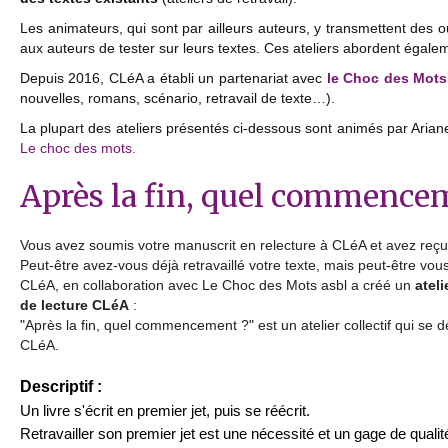
Les animateurs, qui sont par ailleurs auteurs, y transmettent des ou
aux auteurs de tester sur leurs textes. Ces ateliers abordent égale
Depuis 2016, CLéA a établi un partenariat avec
le Choc des Mots
nouvelles, romans, scénario, retravail de texte…).
La plupart des ateliers présentés ci-dessous sont animés par Arian
Le choc des mots.
Après la fin, quel commencemen
Vous avez soumis votre manuscrit en relecture à CLéA et avez reçu 
Peut-être avez-vous déjà retravaillé votre texte, mais peut-être vou
CLéA, en collaboration avec Le Choc des Mots asbl a créé un
atel
de lecture CLéA
:
"Après la fin, quel commencement ?" est un atelier collectif qui se 
CLéA.
Desc
riptif :
Un livre s'écrit en premier jet, puis se réécrit.
Retravailler son premier jet est une nécessité et un gage de qualit