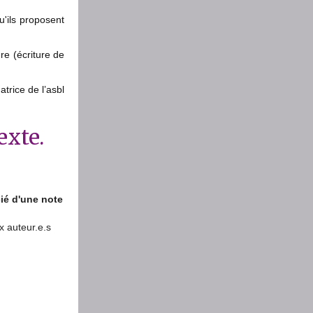
u'ils proposent
ure (écriture de
trice de l’asbl
exte.
cié d'une note
x auteur.e.s