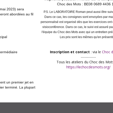
Choc des Mots : BE08 0689 4436 
 mai 2023) sera
P.S. Le LABORATOIRE Roman peut aussi être suivi 
eront abordées au fil
Dans ce cas, les consignes sont envoyées par mail
personnalisé est organisé dès que les exercices ont é
visioconférence. Dans ce cas, le suivi est assuré 
l'équipe du Choc des Mots avec qui un entretien pré
cipal
Les prix sont les mêmes qu'en présenti
Inscription et contact
: via le
Choc 
termédiaire
------------
Tous les ateliers du Choc des Mot
https://lechocdesmots.org/
nent un premier jet en
nier terminé. La plupart