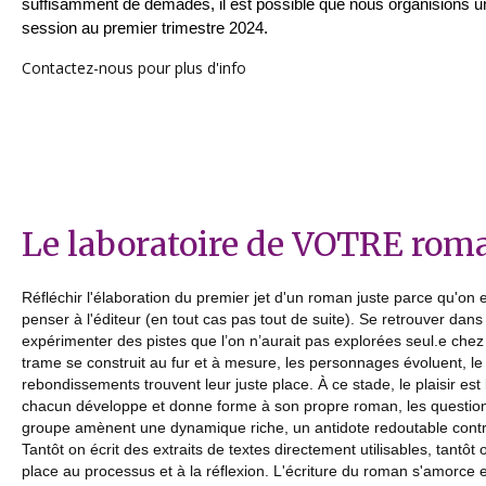
suffisamment de demades, il est possible que nous organisions u
session au premier trimestre 2024.
Contactez-nous pour plus d'info
Le laboratoire de VOTRE rom
Réfléchir l'élaboration du premier jet d'un roman juste parce qu'on 
penser à l'éditeur (en tout cas pas tout de suite). Se retrouver dans
expérimenter des pistes que l’on n’aurait pas explorées seul.e chez so
trame se construit au fur et à mesure, les personnages évoluent, le 
rebondissements trouvent leur juste place. À ce stade, le plaisir est
chacun développe et donne forme à son propre roman, les question
groupe amènent une dynamique riche, un antidote redoutable contr
Tantôt on écrit des extraits de textes directement utilisables, tantô
place au processus et à la réflexion. L'écriture du roman s'amorce e