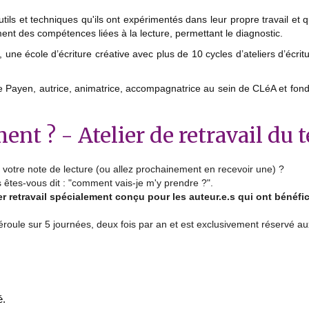
tils et techniques qu'ils ont expérimentés dans leur propre travail et q
ment des compétences liées à la lecture, permettant le diagnostic.
, une école d’écriture créative avec plus de 10 cycles d’ateliers d’écrit
e Payen, autrice, animatrice, accompagnatrice au sein de CLéA et fonda
t ? - Atelier de retravail du t
votre note de lecture (ou allez prochainement en recevoir une) ?
s êtes-vous dit : "comment vais-je m'y prendre ?".
ier retravail spécialement conçu pour les auteur.e.s qui ont bénéfi
déroule sur 5 journées, deux fois par an et est exclusivement réservé au
é.