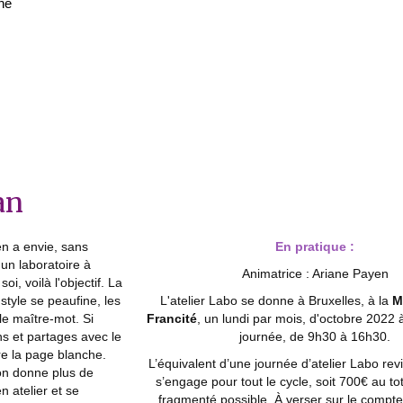
ne
an
en a envie, sans
En pratique :
 un laboratoire à
Animatrice : Ariane Payen
i, voilà l'objectif. La
style se peaufine, les
L'atelier Labo se donne à Bruxelles, à la
M
 le maître-mot. Si
Francité
, un lundi par mois, d'octobre 2022
s et partages avec le
journée, de 9h30 à 16h30.
e la page blanche.
L’équivalent d’une journée d’atelier Labo rev
t on donne plus de
s’engage pour tout le cycle, soit 700€ au to
n atelier et se
fragmenté possible. À verser sur le compte