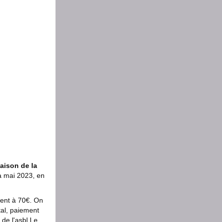
aison de la
 à mai 2023, en
ient à 70€. On
tal, paiement
 de l'asbl Le