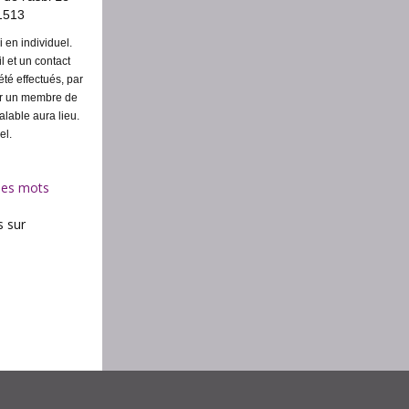
1513
en individuel.
 et un contact
té effectués, par
par un membre de
alable aura lieu.
el.
des mots
s sur