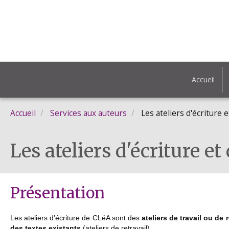
Accueil
Accueil
Services aux auteurs
Les ateliers d'écriture 
Les ateliers d'écriture et
Présentation
Les ateliers d'écriture de CLéA
sont des
ateliers de travail ou de 
des textes existants
(ateliers de retravail).