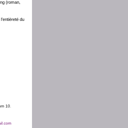
long (roman,
l’entièreté du
um 10.
il.com